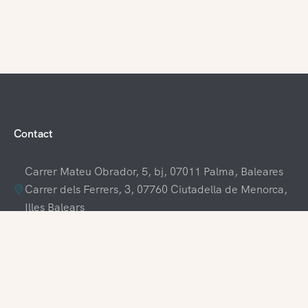
Contact
Carrer Mateu Obrador, 5, bj, 07011 Palma, Baleares
Carrer dels Ferrers, 3, 07760 Ciutadella de Menorca,
Illes Balears
+34 609 70 70 80
+34 871 03 65 61
hola@visitamenorca.com