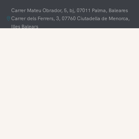
Carrer Mateu Obrador, 5, bj, 07011 Palma, Baleares
Carrer dels Ferrers, 3, 07760 Ciutadella de Menorca,
Illes Balears
+34 609 70 70 80
+34 871 03 65 61
hola@visitamenorca.com
Accès agences
Inscrivez-vous
Vous souhaitez travailler avec nous ?