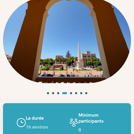
Minimum
La durée
participants
1h environ
8