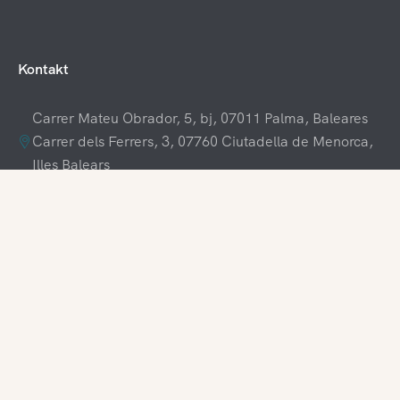
Kontakt
Carrer Mateu Obrador, 5, bj, 07011 Palma, Baleares
Carrer dels Ferrers, 3, 07760 Ciutadella de Menorca,
Illes Balears
+34 609 70 70 80
+34 871 03 65 61
hola@visitamenorca.com
Zugang für Agenturen
Registrieren