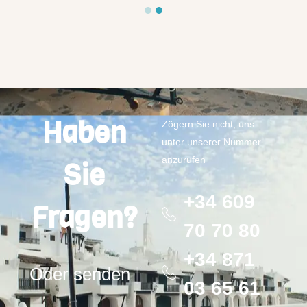
Haben
Zögern Sie nicht, uns
unter unserer Nummer
anzurufen
Sie
+34 609
Fragen?
70 70 80
+34 871
Oder senden
03 65 61
Sie uns eine E