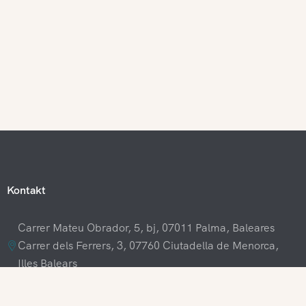
Kontakt
Carrer Mateu Obrador, 5, bj, 07011 Palma, Baleares
Carrer dels Ferrers, 3, 07760 Ciutadella de Menorca,
Illes Balears
+34 609 70 70 80