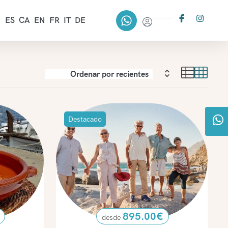
ES
CA
EN
FR
IT
DE
Filtros
Destacado
895.00
€