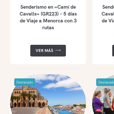
Senderismo en «Camí de
Send
Cavalls» (GR223) – 5 días
Caval
de Viaje a Menorca con 3
de Vi
rutas
VER MÁS
Destacado
Destacad