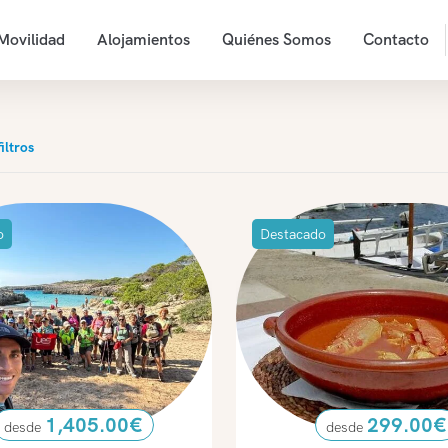
Movilidad
Alojamientos
Quiénes Somos
Contacto
iltros
o
Destacado
1,405.00
€
299.00
€