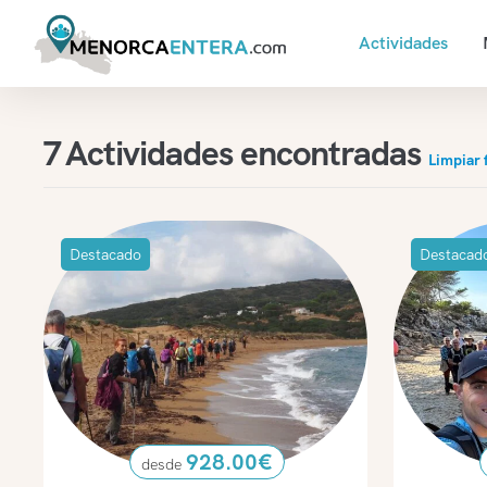
Actividades
7
Actividades encontradas
Limpiar f
Destacado
Destacad
928.00
€