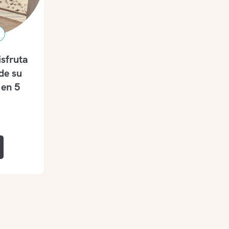
sfruta
de su
 en 5