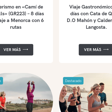
erismo en «Camí de
Viaje Gastronómico
ls» (GR223) – 8 días
días con Cata de 
aje a Menorca con 6
D.O Mahón y Calder
rutas
Langosta.
VER MÁS
VER MÁS
o
Destacado