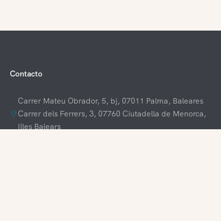
Contacto
Carrer Mateu Obrador, 5, bj, 07011 Palma, Baleares
Carrer dels Ferrers, 3, 07760 Ciutadella de Menorca,
Illes Balears
+34 609 70 70 80
+34 871 03 65 61
hola@visitamenorca.com
Acceso agencia