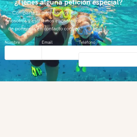
¿Tienes alguna petición especial?
Comparte tu información con
nosotros y estaremos encantados
de ponernos en contacto contigo.
Nombre
Email
Teléfono
(Opcional)