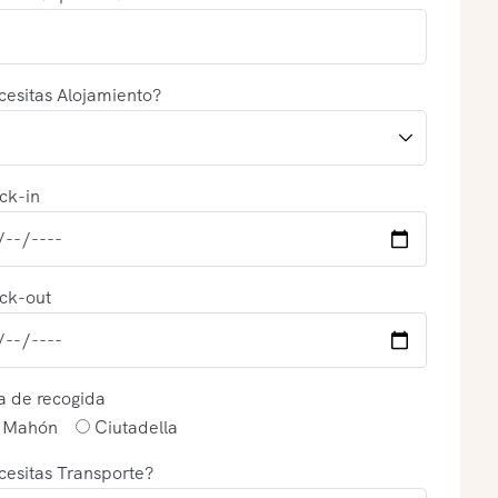
esitas Alojamiento?
ck-in
ck-out
a de recogida
Mahón
Ciutadella
esitas Transporte?