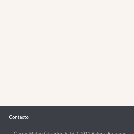
Contacto
Carrer Mateu Obrador, 5, bj, 07011 Palma, Baleares