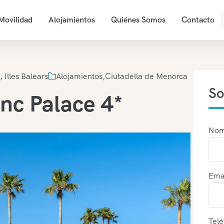
Movilidad
Alojamientos
Quiénes Somos
Contacto
 Illes Balears
Alojamientos
,
Ciutadella de Menorca
So
nc Palace 4*
Nom
Ema
Telé