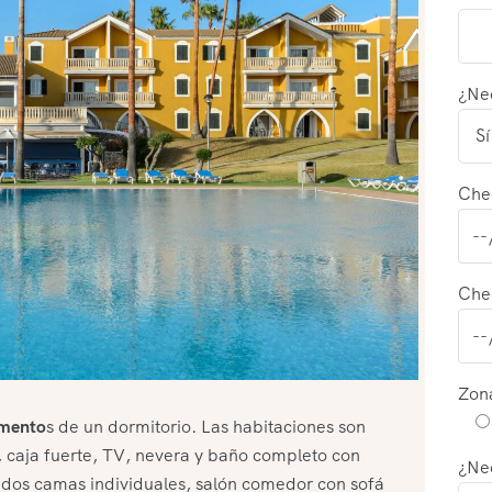
¿Nec
Che
Che
Zon
amento
s de un dormitorio. Las habitaciones son
 caja fuerte, TV, nevera y baño completo con
¿Nec
 dos camas individuales, salón comedor con sofá