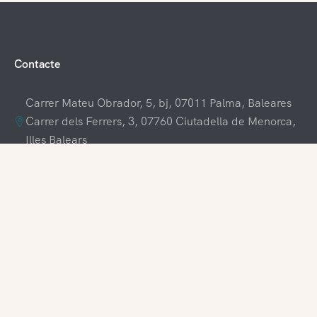
Contacte
Carrer Mateu Obrador, 5, bj, 07011 Palma, Baleares
Carrer dels Ferrers, 3, 07760 Ciutadella de Menorca,
Illes Balears
+34 609 70 70 80
+34 871 03 65 61
hola@visitamenorca.com
Accés a l'agència
Registra't