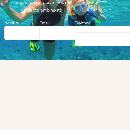
encantats de posar-nos en
contacte amb vostè.
Nombre
Email
Teléfono
(Opcional)