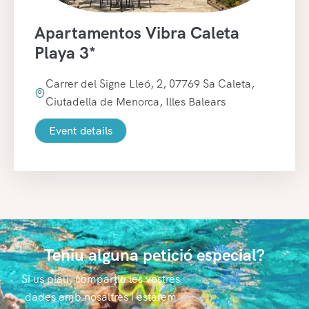
Apartamentos Vibra Caleta
Playa 3*
Carrer del Signe Lleó, 2, 07769 Sa Caleta,
Ciutadella de Menorca, Illes Balears
Event details
Teniu alguna petició especial?
Si us plau, compartiu les vostres
dades amb nosaltres i estarem