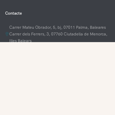
Contacte
Carrer Mateu Obrador, 5, bj, 07011 Palma, Baleares
Carrer dels Ferrers, 3, 07760 Ciutadella de Menorca,
Illes Balears
+34 609 70 70 80
+34 871 03 65 61
hola@visitamenorca.com
Accés a l'agència
Registra't
Voldries treballar amb nosaltres?