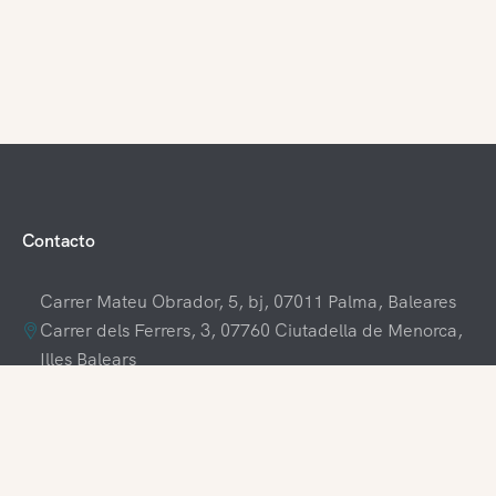
Contacto
Carrer Mateu Obrador, 5, bj, 07011 Palma, Baleares
Carrer dels Ferrers, 3, 07760 Ciutadella de Menorca,
Illes Balears
+34 609 70 70 80
+34 871 03 65 61
hola@visitamenorca.com