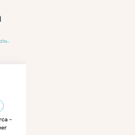
n
rca –
eer