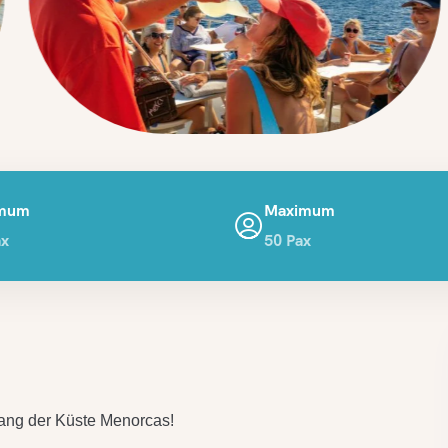
imum
Maximum
ax
50 Pax
lang der Küste Menorcas!