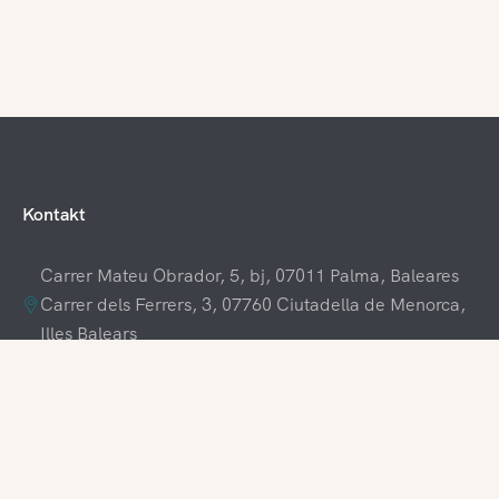
Kontakt
Carrer Mateu Obrador, 5, bj, 07011 Palma, Baleares
Carrer dels Ferrers, 3, 07760 Ciutadella de Menorca,
Illes Balears
+34 609 70 70 80
+34 871 03 65 61
hola@visitamenorca.com