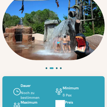
Dauer
Minimum
Noch zu
8 Pax
bestimmen
Maximum
Preis