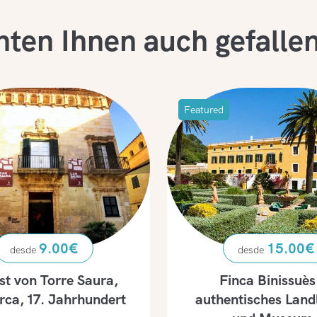
nten Ihnen auch gefalle
Featured
9.00
€
15.00
€
st von Torre Saura,
Finca Binissuès
ca, 17. Jahrhundert
authentisches Land