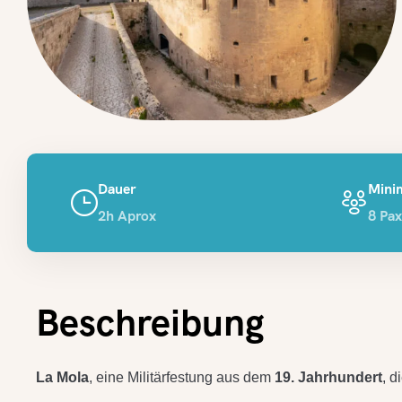
Dauer
Min
2h Aprox
8 Pa
Beschreibung
La Mola
, eine Militärfestung aus dem
19. Jahrhundert
, d