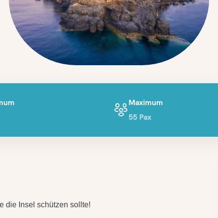
imum
Maximum
x
55 Pax
ie die Insel schützen sollte!