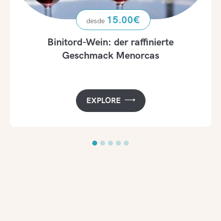
15.00
€
Binitord-Wein: der raffinierte
Geschmack Menorcas
EXPLORE