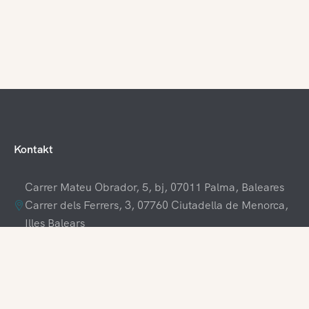
Kontakt
Carrer Mateu Obrador, 5, bj, 07011 Palma, Baleares
Carrer dels Ferrers, 3, 07760 Ciutadella de Menorca,
Illes Balears
+34 609 70 70 80
+34 871 03 65 61
hola@visitamenorca.com