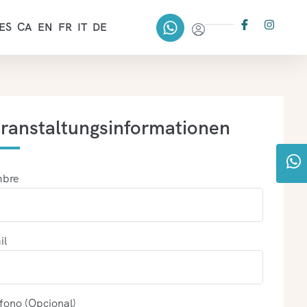
ES
CA
EN
FR
IT
DE
ranstaltungsinformationen
bre
il
fono (Opcional)