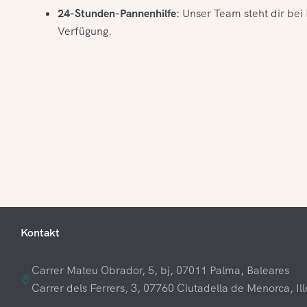
24-Stunden-Pannenhilfe
: Unser Team steht dir be
Verfügung.
Kontakt
Carrer Mateu Obrador, 5, bj, 07011 Palma, Baleares
Carrer dels Ferrers, 3, 07760 Ciutadella de Menorca, Ill