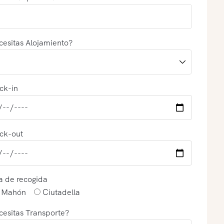
esitas Alojamiento?
ck-in
ck-out
a de recogida
Mahón
Ciutadella
esitas Transporte?