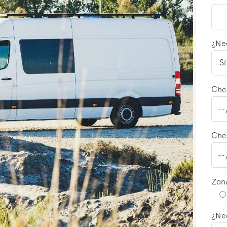
¿Nec
Che
Che
Zon
¿Nec