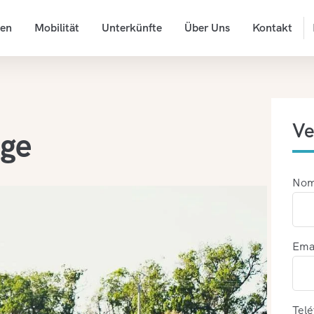
ten
Mobilität
Unterkünfte
Über Uns
Kontakt
Ve
üge
Nom
Ema
Telé