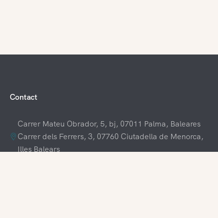
Contact
Carrer Mateu Obrador, 5, bj, 07011 Palma, Baleares
Carrer dels Ferrers, 3, 07760 Ciutadella de Menorca,
Illes Balears
+34 609 70 70 80
+34 871 03 65 61
hola@visitamenorca.com