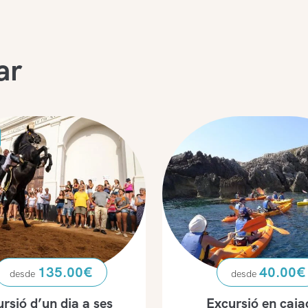
ar
135.00
€
40.00
€
rsió d’un dia a ses
Excursió en caia