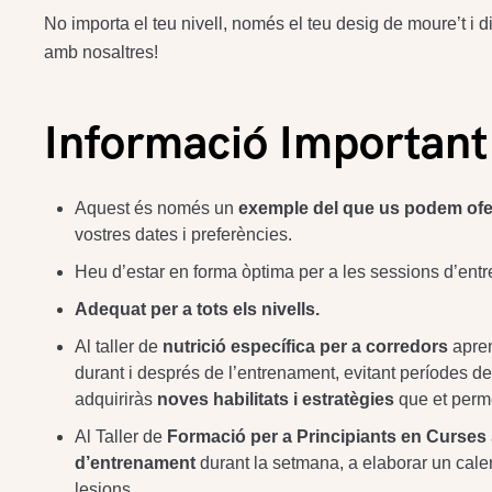
No importa el teu nivell, només el teu desig de moure’t i di
amb nosaltres!
Informació Important
Aquest és només un
exemple del que us podem ofe
vostres dates i preferències.
Heu d’estar en forma òptima per a les sessions d’ent
Adequat per a tots els nivells.
Al taller de
nutrició específica per a corredors
apren
durant i després de l’entrenament, evitant períodes d
adquiriràs
noves habilitats i estratègies
que et permet
Al Taller de
Formació per a Principiants en Curses
d’entrenament
durant la setmana, a elaborar un calen
lesions.