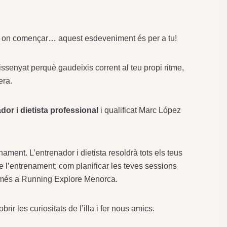
er on començar… aquest esdeveniment és per a tu!
enyat perquè gaudeixis corrent al teu propi ritme,
era.
dor i dietista professional
i qualificat Marc López
ament. L’entrenador i dietista resoldrà tots els teus
e l’entrenament; com planificar les teves sessions
t més a Running Explore Menorca.
ir les curiositats de l’illa i fer nous amics.