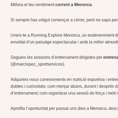
Millora el teu rendiment
corrent a Menorca
.
Si sempre has volgut començar a córrer, però no saps p
Uneix-te a Running Explore Menorca, un esdeveniment diss
envoltat d’un paisatge espectacular i amb la millor atmosf
Segueix les sessions d’entrenament dirigides pel
entrena
(@marclopez_sportservices).
Adquireix nous coneixements en nutrició esportiva i entren
dubtes i curiositats: com menjar abans, durant i després d
d’entrenament; com organitzar una sessió de força i mol
Aprofita l’oportunitat per passar uns dies a Menorca, descobr