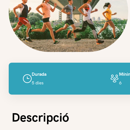
Durada
Mínim
5 dies
6
Descripció