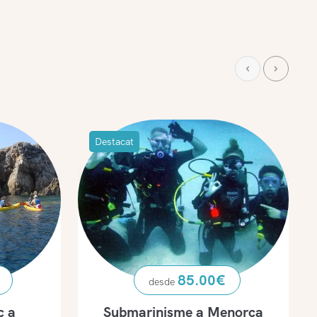
Destacat
85.00
€
c a
Submarinisme a Menorca