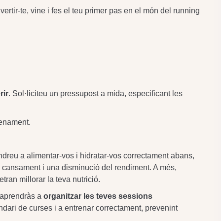
vertir-te, vine i fes el teu primer pas en el món del running
rir
. Sol·liciteu un pressupost a mida, especificant les
renament.
dreu a alimentar-vos i hidratar-vos correctament abans,
e cansament i una disminució del rendiment. A més,
ran millorar la teva nutrició.
aprendràs a
organitzar les teves sessions
dari de curses i a entrenar correctament, prevenint