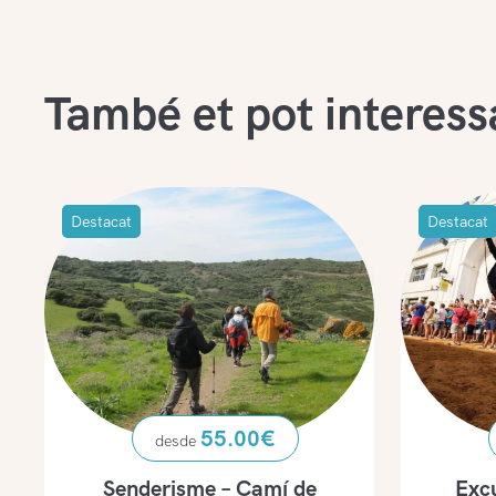
També et pot interess
Destacat
Destacat
55.00
€
Senderisme – Camí de
Excu