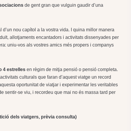
ssociacions
de gent gran que vulguin gaudir d’una
al d’un nou capítol a la vostra vida. I quina millor manera
duït, allotjaments encantadors i activitats dissenyades per
era: uniu-vos als vostres amics més propers i companys
o 4 estrelles
en règim de mitja pensió o pensió completa.
ctivitats culturals que faran d’aquest viatge un record
uesta oportunitat de viatjar i experimentar les veritables
 de sentir-se viu, i recordeu que mai no és massa tard per
tició dels viatgers, prèvia consulta)