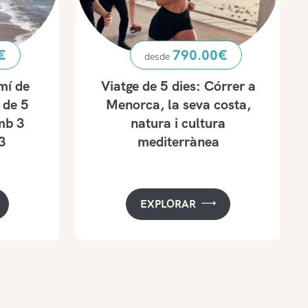
€
790.00
€
mí de
Viatge de 5 dies: Córrer a
 de 5
Menorca, la seva costa,
mb 3
natura i cultura
3
mediterrànea
EXPLORAR