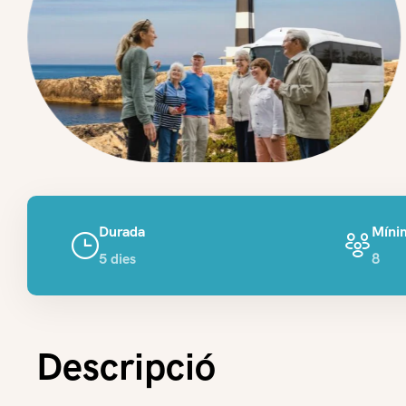
Durada
Mínim
5 dies
8
Descripció