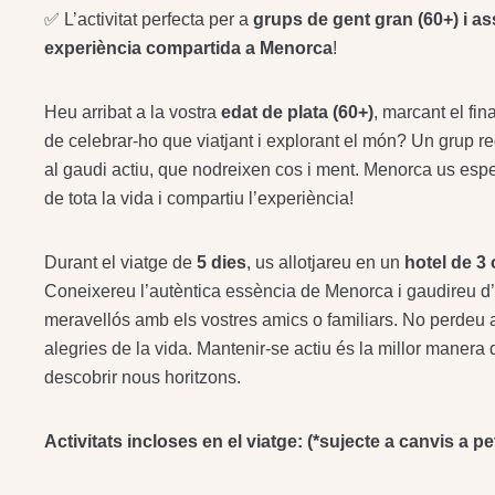
✅ L’activitat perfecta per a
grups de gent gran (60+) i a
experiència compartida a Menorca
!
Heu arribat a la vostra
edat de plata (60+)
, marcant el fin
de celebrar-ho que viatjant i explorant el món? Un grup re
al gaudi actiu, que nodreixen cos i ment. Menorca us esp
de tota la vida i compartiu l’experiència!
Durant el viatge de
5 dies
, us allotjareu en un
hotel de 3 
Coneixereu l’autèntica essència de Menorca i gaudireu d’a
meravellós amb els vostres amics o familiars. No perdeu aq
alegries de la vida. Mantenir-se actiu és la millor manera
descobrir nous horitzons.
Activitats incloses en el viatge: (*sujecte a canvis a pe