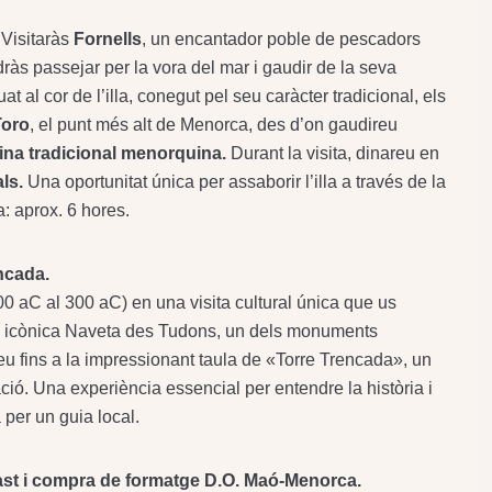
 Visitaràs
Fornells
, un encantador poble de pescadors
dràs passejar per la vora del mar i gaudir de la seva
tuat al cor de l’illa, conegut pel seu caràcter tradicional, els
Toro
, el punt més alt de Menorca, des d’on gaudireu
ina tradicional menorquina.
Durant la visita, dinareu en
als.
Una oportunitat única per assaborir l’illa a través de la
: aprox. 6 hores.
ncada.
0 aC al 300 aC) en una visita cultural única que us
 la icònica Naveta des Tudons, un dels monuments
eu fins a la impressionant taula de «Torre Trencada», un
tzació. Una experiència essencial per entendre la història i
 per un guia local.
tast i compra de formatge D.O. Maó-Menorca.