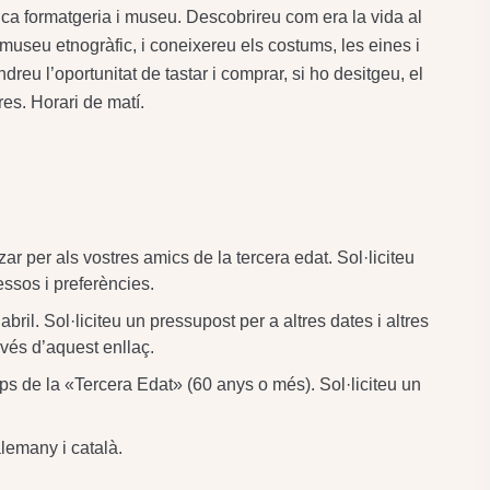
ònica formatgeria i museu. Descobrireu com era la vida al
 museu etnogràfic, i coneixereu els costums, les eines i
dreu l’oportunitat de tastar i comprar, si ho desitgeu, el
res. Horari de matí.
r per als vostres amics de la tercera edat. Sol·liciteu
essos i preferències.
ril. Sol·liciteu un pressupost per a altres dates i altres
avés d’aquest enllaç.
ups de la «Tercera Edat» (60 anys o més). Sol·liciteu un
alemany i català.