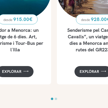
915.00
€
928.00
dor a Menorca: un
Senderisme pel Ca
tge de 6 dies. Art,
Cavalls”, un viatge
risme i Tour-Bus per
dies a Menorca a
l´Illa
rutes del GR22
EXPLORAR
EXPLORAR