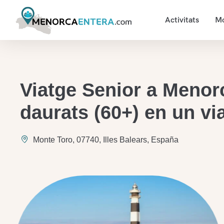
Activitats
Mo
Viatge Senior a Menorc
daurats (60+) en un vi
Monte Toro, 07740, Illes Balears, España