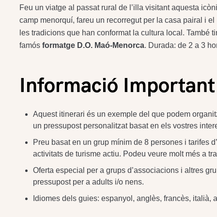
Feu un viatge al passat rural de l’illa visitant aquesta ic
camp menorquí, fareu un recorregut per la casa pairal i el
les tradicions que han conformat la cultura local. També tin
famós
formatge D.O. Maó-Menorca
. Durada: de 2 a 3 ho
Informació Important
Aquest itinerari és un exemple del que podem organitza
un pressupost personalitzat basat en els vostres inter
Preu basat en un grup mínim de 8 persones i tarifes d’ab
activitats de turisme actiu. Podeu veure molt més a tr
Oferta especial per a grups d’associacions i altres gr
pressupost per a adults i/o nens.
Idiomes dels guies: espanyol, anglès, francès, italià, 