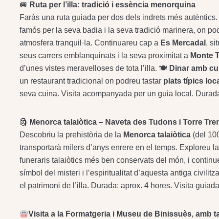
🚐
Ruta per l’illa: tradició i essència menorquina
Faràs una ruta guiada per dos dels indrets més autèntics.
famós per la seva badia i la seva tradició marinera, on po
atmosfera tranquil·la. Continuareu cap a
Es Mercadal
, si
seus carrers emblanquinats i la seva proximitat a
Monte 
d’unes vistes meravelloses de tota l’illa. 🍽️
Dinar amb cu
un restaurant tradicional on podreu tastar
plats típics loc
seva cuina. Visita acompanyada per un guia local. Durada
🗿
Menorca talaiòtica – Naveta des Tudons i Torre Tre
Descobriu la prehistòria de la
Menorca talaiòtica
(del 100
transportarà milers d’anys enrere en el temps. Exploreu
funeraris talaiòtics més ben conservats del món, i continu
símbol del misteri i l’espiritualitat d’aquesta antiga civili
el patrimoni de l’illa. Durada: aprox. 4 hores. Visita guiada
Visita a la Formatgeria i Museu de Binissuès, amb 