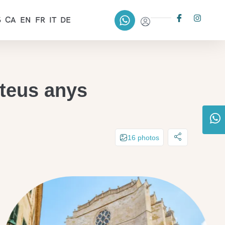
S
CA
EN
FR
IT
DE
 teus anys
16 photos