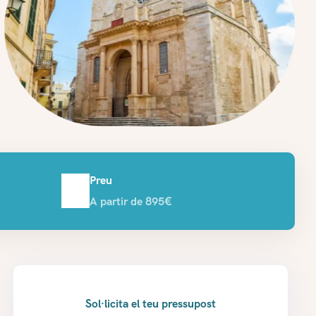
Preu
A partir de 895€
Sol·licita el teu pressupost