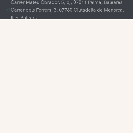
Carrer Mateu Obrador, 5, bj, 07011 Palma, Baleares
Carrer dels Ferrers, 3, 07760 Ciutadella de Menorca,
Illes Balears
+34 609 70 70 80
+34 871 03 65 61
hola@visitamenorca.com
Acceso agencia
Registrarse
¿Te gustaría trabajar con nosotros?