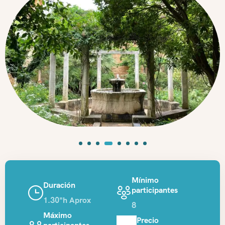
Mínimo
Duración
participantes
1.30"h Aprox
8
Máximo
Precio