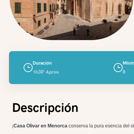
Duración
Mínim
1h30' Aprox.
8
Descripción
¡
Casa Olivar en Menorca
conserva la pura esencia del si