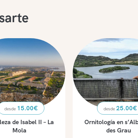
sarte
15.00
€
25.00
€
leza de Isabel II – La
Ornitología en s’Al
Mola
des Grau