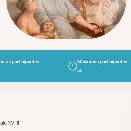
o de participantes
Máximode participantes
55
glo XVIII!