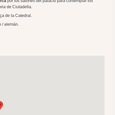
rca
por los salones del palacio para contemplar los
ria de Ciutadella.
ça de la Catedral.
o / alemán.