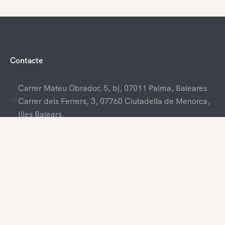
Contacte
Carrer Mateu Obrador, 5, bj, 07011 Palma, Baleares
Carrer dels Ferrers, 3, 07760 Ciutadella de Menorca,
Illes Balears
+34 609 70 70 80
+34 871 03 65 61
hola@visitamenorca.com
Accés a l'agència