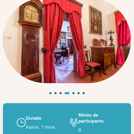
Mínim de
Durada
participants
Aprox. 1 hora
8