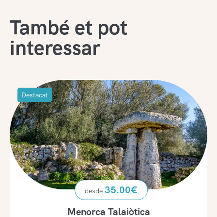
També et pot
interessar
Destacat
35.00
€
Menorca Talaiòtica