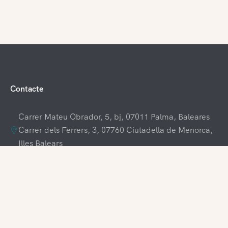
Contacte
Carrer Mateu Obrador, 5, bj, 07011 Palma, Baleares
Carrer dels Ferrers, 3, 07760 Ciutadella de Menorca,
Illes Balears
+34 609 70 70 80
+34 871 03 65 61
hola@visitamenorca.com
Accés a l'agència