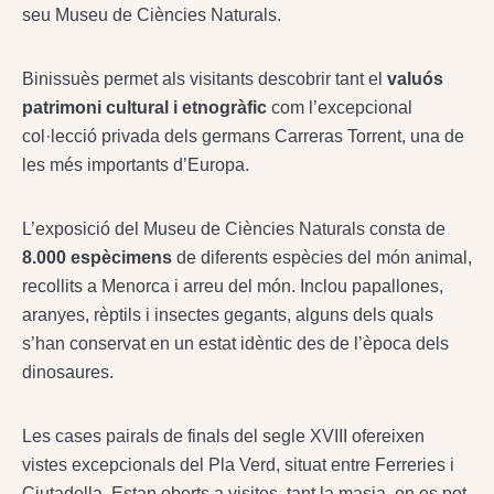
seu Museu de Ciències Naturals.
Binissuès permet als visitants descobrir tant el
valuós
patrimoni cultural i etnogràfic
com l’excepcional
col·lecció privada dels germans Carreras Torrent, una de
les més importants d’Europa.
L’exposició del Museu de Ciències Naturals consta de
8.000 espècimens
de diferents espècies del món animal,
recollits a Menorca i arreu del món. Inclou papallones,
aranyes, rèptils i insectes gegants, alguns dels quals
s’han conservat en un estat idèntic des de l’època dels
dinosaures.
Les cases pairals de finals del segle XVIII ofereixen
vistes excepcionals del Pla Verd, situat entre Ferreries i
Ciutadella. Estan oberts a visites, tant la masia, on es pot