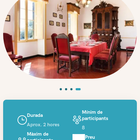
Mínim de
Durada
participants
Aprox. 2 hores
8
Màxim de
Preu