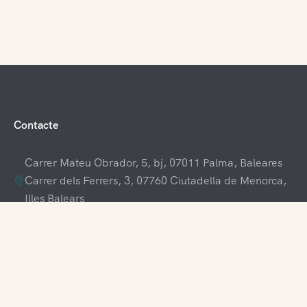
Contacte
Carrer Mateu Obrador, 5, bj, 07011 Palma, Baleares
Carrer dels Ferrers, 3, 07760 Ciutadella de Menorca,
Illes Balears
+34 609 70 70 80
+34 871 03 65 61
hola@visitamenorca.com