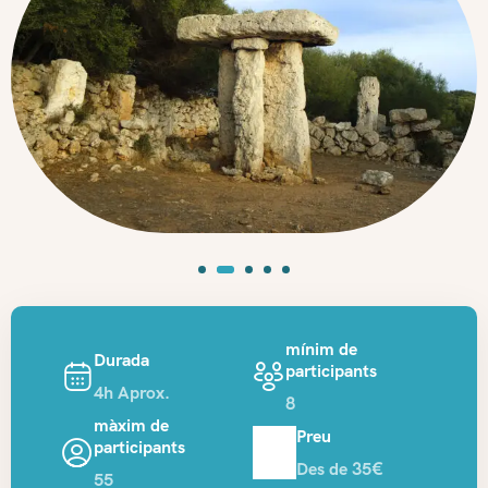
mínim de
Durada
participants
4h Aprox.
8
màxim de
Preu
participants
Des de 35€
55