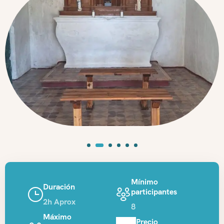
Mínimo
Duración
participantes
2h Aprox
8
Máximo
Precio