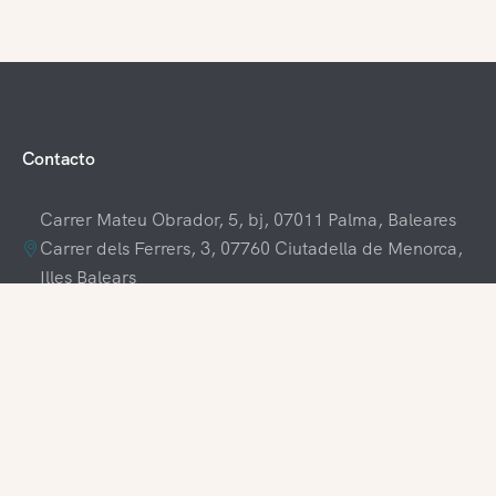
Contacto
Carrer Mateu Obrador, 5, bj, 07011 Palma, Baleares
Carrer dels Ferrers, 3, 07760 Ciutadella de Menorca,
Illes Balears
+34 609 70 70 80
+34 871 03 65 61
hola@visitamenorca.com
Acceso agencia