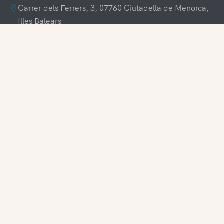
Carrer dels Ferrers, 3, 07760 Ciutadella de Menorca,
Illes Balears
+34 609 70 70 80
+34 871 03 65 61
hola@visitamenorca.com
Zugang für Agenturen
Registrieren
Möchten Sie bei uns arbeiten?
Folgen Sie uns