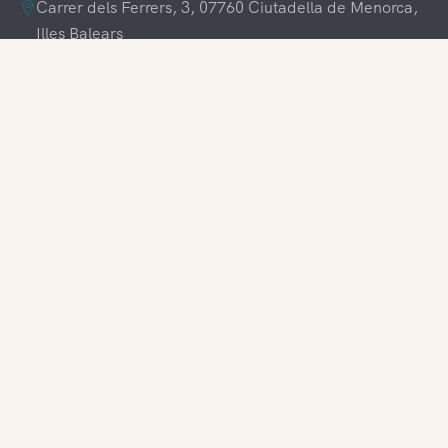
Carrer dels Ferrers, 3, 07760 Ciutadella de Menorca,
Illes Balears
+34 609 70 70 80
+34 871 03 65 61
hola@visitamenorca.com
Acceso agencia
Registrarse
¿Te gustaría trabajar con nosotros?
Síguenos