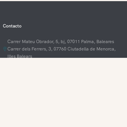
Contacto
Carrer Mateu Obrador, 5, bj, 07011 Palma, Baleares
Carrer dels Ferrers, 3, 07760 Ciutadella de Menorca,
Illes Balears
+34 609 70 70 80
+34 871 03 65 61
hola@visitamenorca.com
Acceso agencia
Registrarse