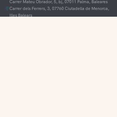
Carrer Mateu Obrador, 5, bj, 07011 Palma, Baleares
Carrer dels Ferrers, 3, 07760 Ciutadella de Menorca,
Illes Balears
+34 609 70 70 80
+34 871 03 65 61
hola@visitamenorca.com
Accés a l'agència
Registra't
Voldries treballar amb nosaltres?