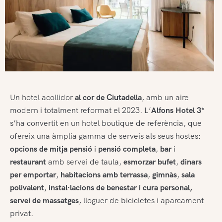
Un hotel acollidor
al cor de Ciutadella
, amb un aire
modern i totalment reformat el 2023. L’
Alfons Hotel 3*
s’ha convertit en un hotel boutique de referència, que
ofereix una àmplia gamma de serveis als seus hostes:
opcions de mitja pensió
i
pensió completa
,
bar
i
restaurant
amb servei de taula,
esmorzar bufet
,
dinars
per emportar
,
habitacions amb terrassa
,
gimnàs
,
sala
polivalent
,
instal·lacions de benestar i cura personal,
servei de massatges
, lloguer de bicicletes i aparcament
privat.