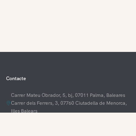
Contacte
Carrer Mateu Obrador, 5, bj, 07011 Palma, Baleares
Carrer dels Ferrers, 3, 07760 Ciutadella de Menorca,
Illes Balears
+34 609 70 70 80
+34 871 03 65 61