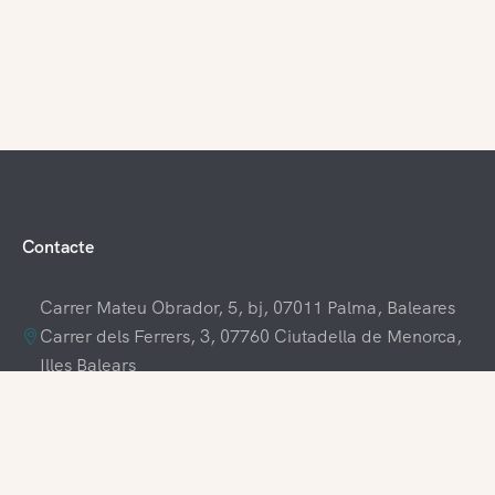
Contacte
Carrer Mateu Obrador, 5, bj, 07011 Palma, Baleares
Carrer dels Ferrers, 3, 07760 Ciutadella de Menorca,
Illes Balears
+34 609 70 70 80
+34 871 03 65 61
hola@visitamenorca.com