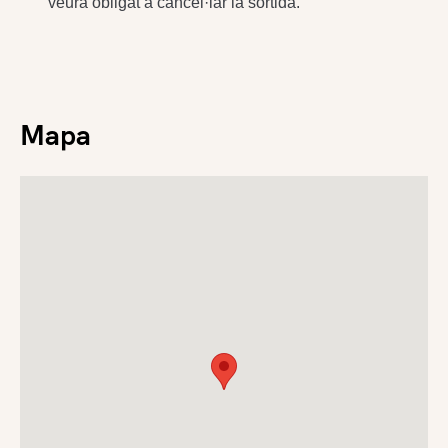
veurà obligat a cancel·lar la sortida.
Mapa