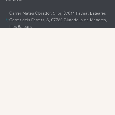
Carrer Mateu Obrador, 5, bj, 07011 Palma, Baleares
Carrer dels Ferrers, 3, 07760 Ciutadella de Menorca,
Illes Balears
+34 609 70 70 80
+34 871 03 65 61
hola@visitamenorca.com
Accés a l'agència
Registra't
Voldries treballar amb nosaltres?