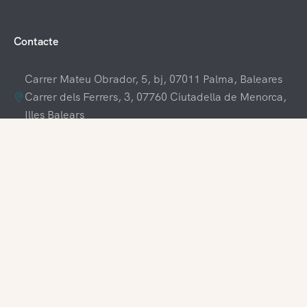
Contacte
Carrer Mateu Obrador, 5, bj, 07011 Palma, Baleares
Carrer dels Ferrers, 3, 07760 Ciutadella de Menorca,
Illes Balears
+34 609 70 70 80
+34 871 03 65 61
hola@visitamenorca.com
Accés a l'agència
Registra't
Voldries treballar amb nosaltres?