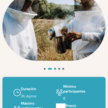
Mínimo
Duración
participantes
3h Aprox
8
Máximo
Precio