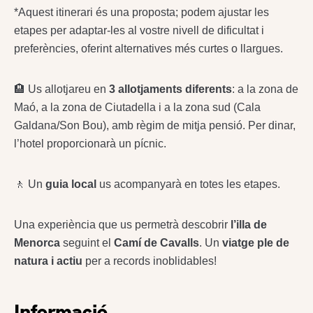
*Aquest itinerari és una proposta; podem ajustar les
etapes per adaptar-les al vostre nivell de dificultat i
preferències, oferint alternatives més curtes o llargues.
🏨 Us allotjareu en
3 allotjaments diferents
: a la zona de
Maó, a la zona de Ciutadella i a la zona sud (Cala
Galdana/Son Bou), amb règim de mitja pensió. Per dinar,
l’hotel proporcionarà un pícnic.
🚶 Un
guia local
us acompanyarà en totes les etapes.
Una experiència que us permetrà descobrir
l’illa de
Menorca
seguint el
Camí de Cavalls
. Un
viatge ple de
natura i actiu
per a records inoblidables!
Informació