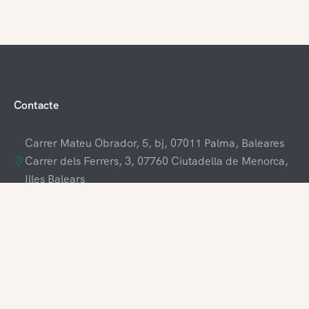
Contacte
Carrer Mateu Obrador, 5, bj, 07011 Palma, Baleares
Carrer dels Ferrers, 3, 07760 Ciutadella de Menorca,
Illes Balears
+34 609 70 70 80
+34 871 03 65 61
hola@visitamenorca.com
Accés a l'agència