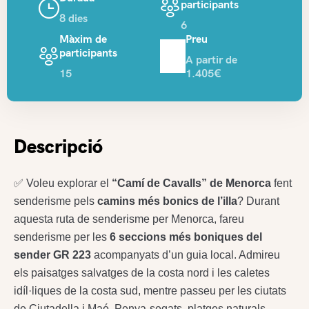
participants
8 dies
6
Màxim de
Preu
participants
A partir de
15
1.405€
Descripció
✅ Voleu explorar el
“Camí de Cavalls” de Menorca
fent
senderisme pels
camins més bonics de l’illa
? Durant
aquesta ruta de senderisme per Menorca, fareu
senderisme per les
6 seccions més boniques del
sender GR 223
acompanyats d’un guia local. Admireu
els paisatges salvatges de la costa nord i les caletes
idíl·liques de la costa sud, mentre passeu per les ciutats
de Ciutadella i Maó. Penya-segats, platges naturals,