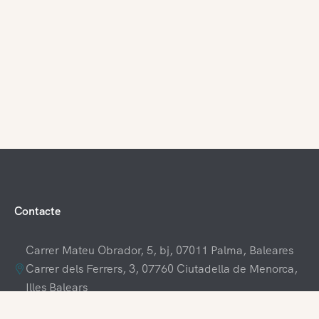
Contacte
Carrer Mateu Obrador, 5, bj, 07011 Palma, Baleares
Carrer dels Ferrers, 3, 07760 Ciutadella de Menorca,
Illes Balears
+34 609 70 70 80