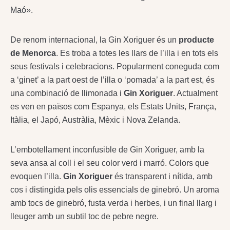
Maó».
De renom internacional, la Gin Xoriguer és un
producte
de Menorca
. Es troba a totes les llars de l’illa i en tots els
seus festivals i celebracions. Popularment coneguda com
a ‘ginet’ a la part oest de l’illa o ‘pomada’ a la part est, és
una combinació de llimonada i
Gin Xoriguer
. Actualment
es ven en països com Espanya, els Estats Units, França,
Itàlia, el Japó, Austràlia, Mèxic i Nova Zelanda.
L’embotellament inconfusible de Gin Xoriguer, amb la
seva ansa al coll i el seu color verd i marró. Colors que
evoquen l’illa.
Gin Xoriguer
és transparent i nítida, amb
cos i distingida pels olis essencials de ginebró. Un aroma
amb tocs de ginebró, fusta verda i herbes, i un final llarg i
lleuger amb un subtil toc de pebre negre.