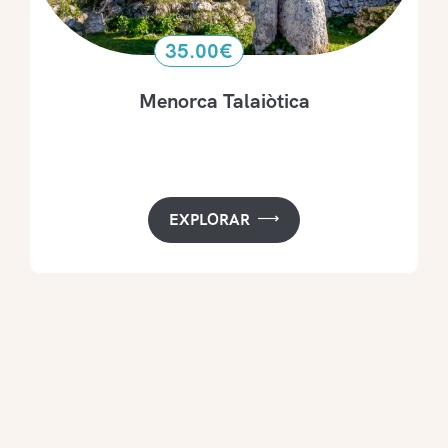
35.00
€
Menorca Talaiòtica
EXPLORAR