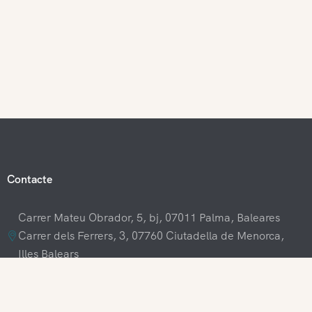
Contacte
Carrer Mateu Obrador, 5, bj, 07011 Palma, Baleares
Carrer dels Ferrers, 3, 07760 Ciutadella de Menorca,
Illes Balears
+34 609 70 70 80
+34 871 03 65 61